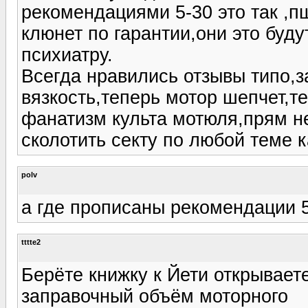
рекомендациями 5-30 это так ,п
клюнет по гарантии,они это буду
психиатру.
Всегда нравились отзывы типо,з
вязкость,теперь мотор шепчет,те
фанатизм культа мотюля,прям не
сколотить секту по любой теме к
polv
а где прописаны рекомендации 
tttte2
Берёте книжку к Йети открывает
заправочный объём моторного