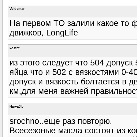
Voldemar
На первом ТО залили какое то 
движков, LongLife
kostet
из этого следует что 504 допуск
яйца что и 502 с вязкостями 0-4
допуск и вязкость болтается в 
км,для меня важней правильност
HaryaJIb
srochno..еще раз повторю.
Всесезоные масла состоят из ко