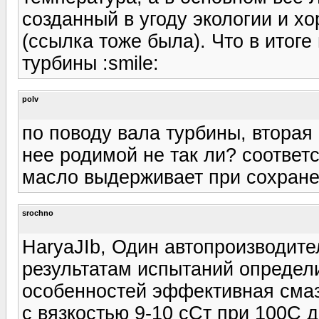
созданный в угоду экологии и х
(ссылка тоже была). Что в итоге
турбины :smile:
polv
по поводу вала турбины, втора
нее родимой не так ли? соотве
масло выдерживает при сохранеи
srochno
HaryaJIb, Один автопроизводите
результатам испытаний определи
особенностей эффективная смаз
с вязкостью 9-10 сСт при 100С 