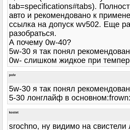
tab=specifications#tabs). Полн
авто и рекомендовано к примене
ссылка на допуск wv502. Еще ра
разобраться.
А почему 0w-40?
5w-30 я так понял рекомендован
0w- слишком жидкое при темпера
polv
5w-30 я так понял рекомендова
5-30 лонглайф в основном:frown
kostet
srochno, ну видимо на свистели