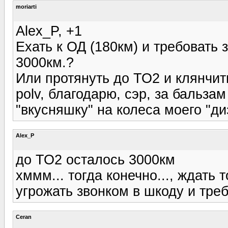
moriarti
Alex_P, +1
Ехать к ОД (180км) и требовать 
3000км.?
Или протянуть до ТО2 и клянчи
polv, благодарю, сэр, за бальз
"вкусняшку" на колеса моего "диз
Alex_P
до ТО2 осталось 3000км
хммм... тогда конечно..., ждать 
угрожать звонком в шкоду и тре
Ceran