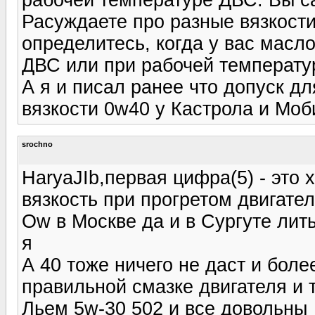
Расуждаете про разные вязкост
определитесь, когда у вас масл
ДВС или при рабочей температур
А я и писал ранее что допуск д
вязкости 0w40 у Кастрола и Моб
srochno
HaryaJIb,первая цифра(5) - это 
вязкость при прогретом двигате
Ow в Москве да и в Сургуте лить
я
А 40 тоже ничего не даст и боле
правильной смазке двигателя и т
Льем 5w-30 502 и все довольны