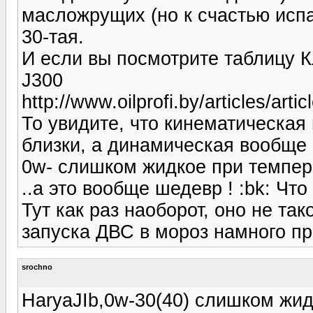
масложрущих (но к счастью исп
30-тая.
И если вы посмотрите таблицу
J300
http://www.oilprofi.by/articles/arti
То увидите, что кинематическая 
близки, а динамическая вообще 
0w- слишком жидкое при темпера
..а это вообще шедевр ! :bk: Чт
Тут как раз наоборот, оно не так
запуска ДВС в мороз намного пр
srochno
HaryaJIb,0w-30(40) слишком жид