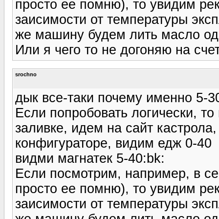
просто ее помню), то увидим ре
заисимости от температуры экспл
же машину будем лить масло одно
Или я чего то не догоняю на сче
srochno
дык все-таки почему именно 5-
Если попробовать логически, то
заливке, идем на сайт кастрола
конфигураторе, видим едж 0-40
видми магнатек 5-40:bk:
Если посмотрим, например, в се
просто ее помню), то увидим ре
заисимости от температуры экспл
же машину будем лить масло одно