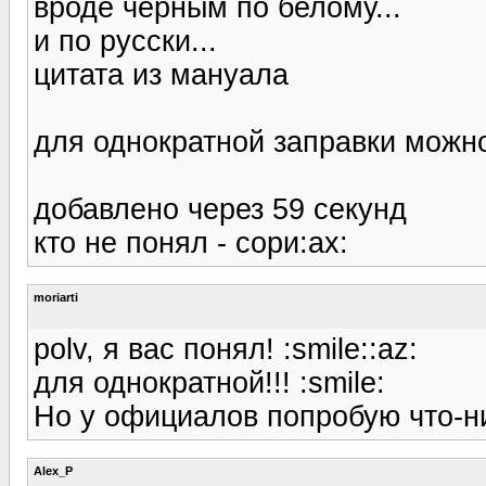
вроде черным по белому...
и по русски...
цитата из мануала
для однократной заправки можн
добавлено через 59 секунд
кто не понял - сори:ax:
moriarti
polv, я вас понял! :smile::az:
для однократной!!! :smile:
Но у официалов попробую что-ни
Alex_P