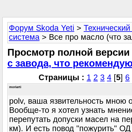
Форум Skoda Yeti
>
Технический
система
> Все про масло (что за
Просмотр полной версии
с завода, что рекомендуют
Страницы :
1
2
3
4
[
5
]
6
moriarti
polv, ваша язвительность мною оц
Вообще-то я хотел узнать мнени
перепутать допуски масел на пе
км). И есть повод "пожурить" ОД