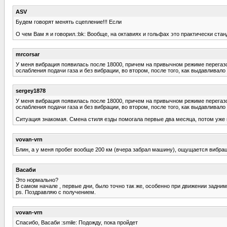
ASV
Будем говорят менять сцепление!!! Если
О чем Вам я и говорил.:bk: Вообще, на октавиях и гольфах это практически стан
mrcorsar
У меня вибрация появилась после 18000, причем на привычном режиме перегазов
ослабления подачи газа и без вибрации, во втором, после того, как выдавливало 
sergey1878
У меня вибрация появилась после 18000, причем на привычном режиме перегазов
ослабления подачи газа и без вибрации, во втором, после того, как выдавливало 
Ситуация знакомая. Смена стиля езды помогала первые два месяца, потом уже 
vovan-vrn
Блин, а у меня пробег вообще 200 км (вчера забрал машину), ощущается вибраци
Васаби
Это нормально?
В самом начале , первые дни, было точно так же, особенно при движении задним
ps. Поздравляю с получением.
vovan-vrn
Спасибо, Васаби :smile: Подожду, пока пройдет