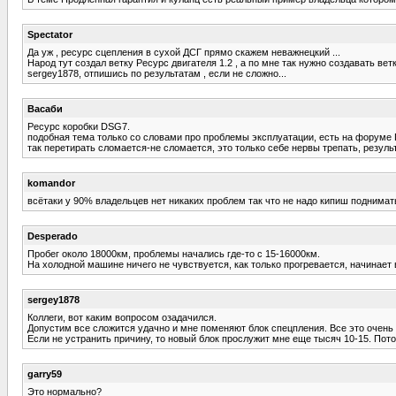
Spectator
Да уж , ресурс сцепления в сухой ДСГ прямо скажем неважнецкий ...
Народ тут создал ветку Ресурс двигателя 1.2 , а по мне так нужно создавать ве
sergey1878, отпишись по результатам , если не сложно...
Васаби
Ресурс коробки DSG7.
подобная тема только со словами про проблемы эксплуатации, есть на форуме Го
так перетирать сломается-не сломается, это только себе нервы трепать, результ
komandor
всётаки у 90% владельцев нет никаких проблем так что не надо кипиш поднимат
Desperado
Пробег около 18000км, проблемы начались где-то с 15-16000км.
На холодной машине ничего не чувствуется, как только прогревается, начинает в
sergey1878
Коллеги, вот каким вопросом озадачился.
Допустим все сложится удачно и мне поменяют блок спецпления. Все это очень х
Если не устранить причину, то новый блок прослужит мне еще тысяч 10-15. Пото
garry59
Это нормально?