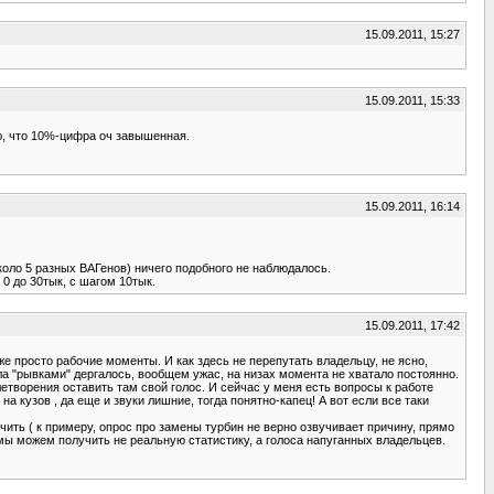
15.09.2011, 15:27
15.09.2011, 15:33
аю, что 10%-цифра оч завышенная.
15.09.2011, 16:14
коло 5 разных ВАГенов) ничего подобного не наблюдалось.
0 до 30тык, с шагом 10тык.
15.09.2011, 17:42
 же просто рабочие моменты. И как здесь не перепутать владельцу, не ясно,
ла "рывками" дергалось, вообщем ужас, на низах момента не хватало постоянно.
летворения оставить там свой голос. И сейчас у меня есть вопросы к работе
а кузов , да еще и звуки лишние, тогда понятно-капец! А вот если все таки
вучить ( к примеру, опрос про замены турбин не верно озвучивает причину, прямо
т, мы можем получить не реальную статистику, а голоса напуганных владельцев.