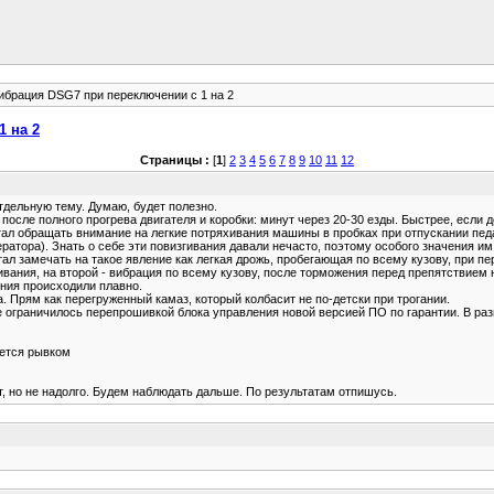
ибрация DSG7 при переключении с 1 на 2
 на 2
Страницы :
[
1
]
2
3
4
5
6
7
8
9
10
11
12
тдельную тему. Думаю, будет полезно.
после полного прогрева двигателя и коробки: минут через 20-30 езды. Быстрее, если д
тал обращать внимание на легкие потряхивания машины в пробках при отпускании пед
ератора). Знать о себе эти повизгивания давали нечасто, поэтому особого значения им
ал замечать на такое явление как легкая дрожь, пробегающая по всему кузову, при пе
хивания, на второй - вибрация по всему кузову, после торможения перед препятствием 
ения происходили плавно.
а. Прям как перегруженный камаз, который колбасит не по-детски при трогании.
е ограничилось перепрошивкой блока управления новой версией ПО по гарантии. В ра
ается рывком
 но не надолго. Будем наблюдать дальше. По результатам отпишусь.