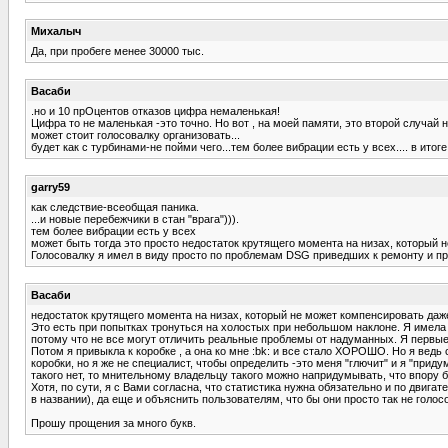
Михалыч
Да, при пробеге менее 30000 тыс.
Васаби
.но и 10 прОцентов отказов цифра немаленькая!
Цифра то не маленькая -это точно. Но вот , на моей памяти, это второй случай
может стоит голосовалку организовать...
будет как с турбинами-не пойми чего...тем более вибрации есть у всех.... в итог
garry59
как следствие-всеобщая паника.
...и новые перебежчики в стан "врага"))).
тем более вибрации есть у всех
может быть тогда это просто недостаток крутящего момента на низах, который 
Голосовалку я имел в виду просто по проблемам DSG приведших к ремонту и при
Васаби
недостаток крутящего момента на низах, который не может компенсировать да
Это есть при попытках тронуться на холостых при небольшом наклоне. Я имела в 
потому что не все могут отличить реальные проблемы от надуманных. Я первые 
Потом я привыкла к коробке , а она ко мне :bk: и все стало ХОРОШО. Но я ведь
коробки, но я же не специалист, чтобы определить -это меня "глючит" и я "приду
такого нет, то мнительному владельцу такого можно напридумывать, что впору 
Хотя, по сути, я с Вами согласна, что статистика нужна обязательно и по двигат
в названии), да еще и объяснить пользователям, что бы они просто так не голос
Прошу прощения за много букв.