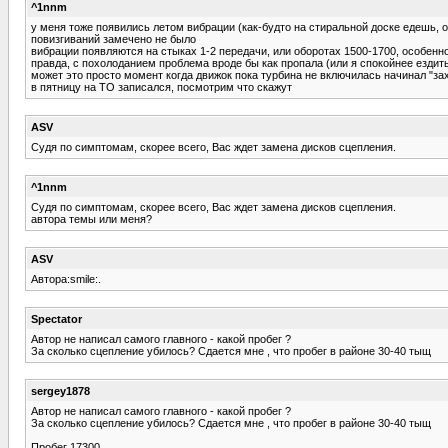
^1nnm
у меня тоже появились летом вибрации (как-будто на стиральной доске едешь, 
повизгиваний замечено не было
вибрации появляются на стыках 1-2 передачи, или оборотах 1500-1700, особенн
правда, с похолоданием проблема вроде бы как пропала (или я спокойнее ездить
может это просто момент когда движок пока турбина не включилась начинал "з
в пятницу на ТО записался, посмотрим что скажут
ASV
Судя по симптомам, скорее всего, Вас ждет замена дисков сцепления.
^1nnm
Судя по симптомам, скорее всего, Вас ждет замена дисков сцепления.
автора темы или меня?
ASV
Автора:smile:.
Spectator
Автор не написал самого главного - какой пробег ?
За сколько сцепление убилось? Сдается мне , что пробег в районе 30-40 тыщ
sergey1878
Автор не написал самого главного - какой пробег ?
За сколько сцепление убилось? Сдается мне , что пробег в районе 30-40 тыщ
Пробег 17300