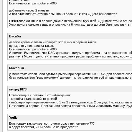
Все началось при пробеге 7000
добавлено через 2 минуты
А вот этот визг отчетливо слышно из салона? И как ОД его объясняет?
Отчетливо слышно в салоне даже с включенной музыкой. ОД никак это не объясняе
Хотя прям в салоне выдали опросник на 6 листах, где я должен был проставить г
Васаби
делают круглые глаза и говорят, что у них я первый такой
ну да, это у них фишка такая.
Все началось при пробеге 7000
Я помню, Вы писАли, что DSG дерганая , видимо, проблема шла по нарастающей. 
раз т-т-т) Может , действительно, прошивка решит проблему полностью, но лучш
Михалыч
у меня тоже стали наблюдаться рывки при переключении 1-->2 (при пробеге около
буду жаловаться "толстокожему" дилеру, т.к. устраняют не всё и прислушиваютс
sergey1878
Ехал сегодня с работы. Вот наблюдения:
- коробка стала какой-то резкой
- вибрация при переключениях с 1 на 2 стала длится до 2 секунд. Т.е. нажал газ
Позвонил на сервис. Приглашают завтра приехать к ним и оставить машину. Буде
Yorik
Если сразу так конкретно, то чего сразу не поменяли???
а вдруг прокатит, и Вы больше не приедете??