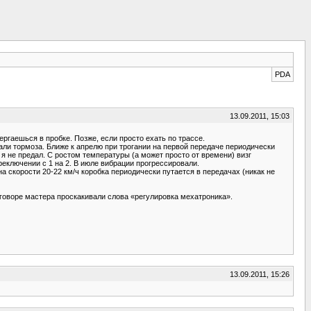
PDA
13.09.2011, 15:03
ергаешься в пробке. Позже, если просто ехать по трассе.
али тормоза. Ближе к апрелю при трогании на первой передаче периодически
 я не предал. С ростом температуры (а может просто от времени) визг
реключении с 1 на 2. В июле вибрации прогрессировали.
на скорости 20-22 км/ч коробка периодически путается в передачах (никак не
зговоре мастера проскакивали слова «регулировка мехатроника».
13.09.2011, 15:26