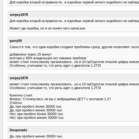
Для коробок второй исправности...в коробках первой ничего подобного не наблюд
sergey1878
Для коробок второй исправности...в коробках первой ничего подобного не наблюд
Может где ошибка, но я не понял чего написано
garry59
Смысл в том, что одни коробки создают проблемы сразу, другие позволяют эксп
добавлено через 15 минут
всётаки у 90% владельцев нет никаких проблем
может стоит голосовалку организовать...но и 10 прОцентов отказов цифра немал
Особенно, учитывая то, что речь идет о двигателе 1.2TSI
sergey1878
может стоит голосовалку организовать...но и 10 прОцентов отказов цифра немал
Особенно, учитывая то, что речь идет о двигателе 1.2TSI
Конечно стоит.
Вопрос: Столкнулись ли вы с вибрациями ДСГ7 с мотором 1.2?
Ответы:
Да, при пробеге более 30000 тыс
Да, при пробеге менее 30000 тыс
Нет, при пробеге более 30000 тыс
Нет, при пробеге менее 30000 тыс
Desperado
Да, при пробеге менее 30000 тыс.