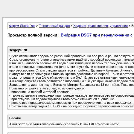
Форум Skoda Yeti
>
Технический раздел
>
Ходовая, трансмиссия, управление
> В
Просмотр полной версии :
Вибрация DSG7 при переключении с 1
sergey1878
Я уже отписывался здесь по указанной проблеме, но все равно решил создать о
Сразу оговорюсь, что все описанные ниже траблы с коробкой происходят только 
Итак, все началось весной 2011 года с наступлением первых теплых деньков. С
стали появляться повизгивания (очень эти звуки были похожи на визг ремня ген
прогрессировал. Стало стыдно дергаться в пробках. Дальше – больше. В июне ст
В августе эти явления уже стало конкретно доставать: на первой – визг и потря
может определиться 2-ую ей включить или 3-ю). Благо все остальные переключ
А в конце августа стала появляться вибрация на 1-й уже при нажатии педали газ
Записался на диагностику в Богемия-Моторс Балашиха на 13 сентября. Пока вс
Пока много проехать не успел, но из очевидного:
- вибрация на первой и второй пропала;
- также путается в передачах при проезде лежаков, но теперь это не сопровожд
- при отпускании педали тормоза стало резче смыкаться сцепление
- появились периодические микрорывки при переключениях на всех передачах.
По отзывам владельцем 1.8 DSG7 на соседних форумах перепрошивка помогает,
Васаби
А вот этот визг отчетливо слышно из салона? И как ОД его объясняет?