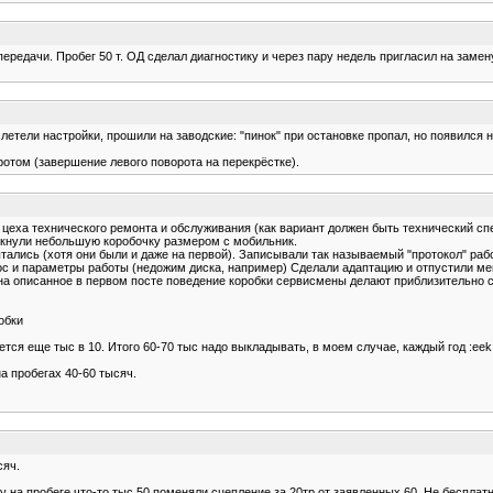
передачи. Пробег 50 т. ОД сделал диагностику и через пару недель пригласил на зам
слетели настройки, прошили на заводские: "пинок" при остановке пропал, но появился 
отом (завершение левого поворота на перекрёстке).
 цеха технического ремонта и обслуживания (как вариант должен быть технический сп
ткнули небольшую коробочку размером с мобильник.
тались (хотя они были и даже на первой). Записывали так называемый "протокол" р
нос и параметры работы (недожим диска, например) Сделали адаптацию и отпустили ме
на описанное в первом посте поведение коробки сервисмены делают приблизительно
обки
тся еще тыс в 10. Итого 60-70 тыс надо выкладывать, в моем случае, каждый год :eek:
а пробегах 40-60 тысяч.
сяч.
на пробеге что-то тыс 50 поменяли сцепление за 20тр от заявленных 60. Не бесплатно