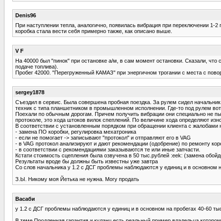
Denis96
При наступлении тепла, аналогично, появилась вибрация при переключении 1-2 
коробка стала вести себя примерно также, как описано выше.
V F
На 40000 был "пинок" при остановке а/м, в сам момент остановки. Сказали, что 
подаче топлива).
Пробег 42000. "Перегруженный КАМАЗ" при энергичном трогании с места с повор
sergey1878
Съездил в сервис. Была совершена пробная поездка. За рулем сидел начальник
техник с типа планшетником в промышленном исполнении. Где-то под рулем во
Поехали по обычным дорогам. Причем получить вибрации они специально не пы
протоколе, это хода штоков вилок спеплений. По величине хода определяют из
В соответствии с установленным порядком при обращении клиента с жалобами 
- замена ПО коробки, регулировка мехатроника
- если не помогает -> записывают "протокол" и отправляют его в VAG
- в VAG протокол анализируют и дают рекомендации (одобрение) по ремонту кор
- в соответствии с рекомендациями заказываются те или иные запчасти.
Кстати стоимость сцепления была озвучена в 50 тыс.рублей :eek: (замена обойде
Результаты вроде бы должны быть известны уже завтра
Со слов начальника у 1.2 с ДСГ проблемы наблюдаются у единиц и в основном н
З.Ы. Никому моя Йетька не нужна. Могу продать
Васаби
у 1.2 с ДСГ проблемы наблюдаются у единиц и в основном на пробегах 40-60 ты
В теме Продленная гарантия и куланц есть реальный пример владельца которому 