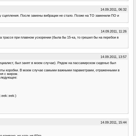
14.09.2011, 06:32
ену сцепления. После замены вибрации не стало. Позже на ТО заменили ПО и
14.09.2011, 11:26
на трассе при плавном ускорении (была бы 15-ка, то грешил бы на перебои в
14.09.2011, 13:57
ециалист, был занят в моем случае). Рядом на пассажирском сиденье был
аботы коробки. В моем случае самыми важными параметрами, отраженными в
ня с миром.
 следующее:
:eek::eek:)
14.09.2011, 15:44
 конечно, но хоть не 60тр