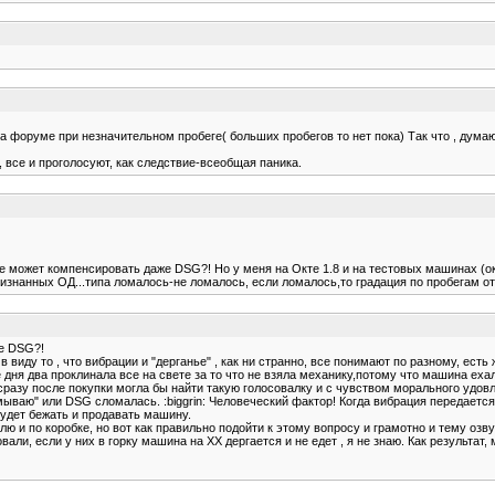
 на форуме при незначительном пробеге( больших пробегов то нет пока) Так что , дум
е, все и проголосуют, как следствие-всеобщая паника.
не может компенсировать даже DSG?! Но у меня на Окте 1.8 и на тестовых машинах (о
знанных ОД...типа ломалось-не ломалось, если ломалось,то градация по пробегам от 
же DSG?!
виду то , что вибрации и "дерганье" , как ни странно, все понимают по разному, есть
дня два проклинала все на свете за то что не взяла механику,потому что машина еха
 сразу после покупки могла бы найти такую голосовалку и с чувством морального удов
мываю" или DSG сломалась. :biggrin: Человеческий фактор! Когда вибрация передается н
будет бежать и продавать машину.
елю и по коробке, но вот как правильно подойти к этому вопросу и грамотно и тему оз
овали, если у них в горку машина на ХХ дергается и не едет , я не знаю. Как результа