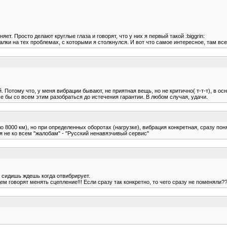
т. Просто делают круглые глаза и говорят, что у них я первый такой :biggrin:
алки на тех проблемах, с которыми я столкнулся. И вот что самое интересное, там вс
Потому что, у меня вибрации бывают, не приятная вещь, но не критично( т-т-т), в ос
е бы со всем этим разобраться до истечения гарантии. В любом случая, удачи.
 8000 км), но при определенных оборотах (нагрузке), вибрация конкретная, сразу пон
я не ко всем "жалобам" - "Русский ненавязчивый сервис"
 и сидишь ждешь когда отвибрирует.
м говорят менять сцепление!!! Если сразу так конкретно, то чего сразу не поменяли?