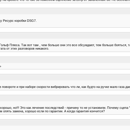
тку Ресурс коробки DSG7.
льф Плюса. Так вот там , чем больше они это все обсуждают, тем больше бояться, так 
ата от этих разговоров никакого.
ь
 повороте и при наборе скорости вибрировать что ли, как будто на ручке мало газа да
орошо, но!!! Это как лечение последствий - причину то не установили. Почему сцепа 
м опять замена, хорошо если по гарантии. А когда гарантия кончится?