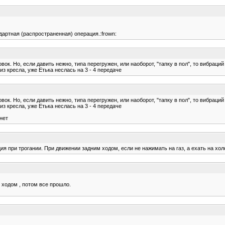
дартная (распространенная) операция.:frown:
ок. Но, если давить нежно, типа перегружен, или наоборот, "тапку в пол", то вибрац
из кресла, уже Етька неслась на 3 - 4 передаче
ок. Но, если давить нежно, типа перегружен, или наоборот, "тапку в пол", то вибрац
из кресла, уже Етька неслась на 3 - 4 передаче
нет
я при трогании. При движении задним ходом, если не нажимать на газ, а ехать на хол
 ходом , потом все прошло.