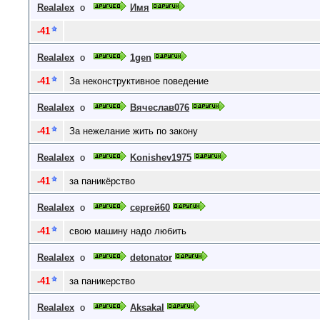
Realalex
о
Имя
-41
Realalex
о
1gen
-41
За неконструктивное поведение
Realalex
о
Вячеслав076
-41
За нежелание жить по закону
Realalex
о
Konishev1975
-41
за паникёрство
Realalex
о
сергей60
-41
свою машину надо любить
Realalex
о
detonator
-41
за паникерство
Realalex
о
Aksakal