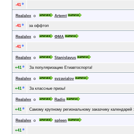
-41
Realalex
о
Artemt
-41
за оффтоп
Realalex
о
ФМА
-41
Realalex
о
Stanislavus
+41
За популяризацию Етиавтоспорта!
Realalex
о
svzavialov
+41
За классные призы!
Realalex
о
Radio
+41
Самому крупному региональному заказчику календарей :
Realalex
о
spleen
+41