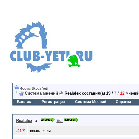
Форум Skoda Yeti
Система мнений
@ Realalex составил(а) 19 /
7
/
12
мнений
Банлист
Регистрация
Система Мнений
Справка
Realalex
о
Eci
-41
комплексы