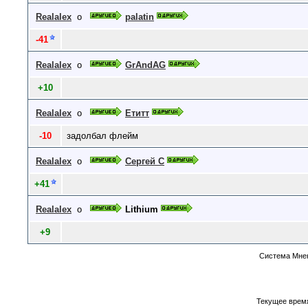
Realalex
о
palatin
-41
Realalex
о
GrAndAG
+10
Realalex
о
Етитт
-10
задолбал флейм
Realalex
о
Сергей С
+41
Realalex
о
Lithium
+9
Система Мнен
Текущее врем