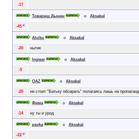
-17
Товарищ Дынин
о
Aksakal
-45
Alviku
о
Aksakal
-20
нытик
Ingwar
о
Aksakal
-5
OAZ
о
Aksakal
-20
не стоит "Батьку обсирать" полагаясь лишь на пропаганд
Фима
о
Aksakal
-14
ну ты и урод
pavka
о
Aksakal
-22