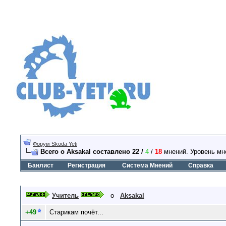
Форум Skoda Yeti
Всего о Aksakal составлено 22 /
4
/
18
мнений. Уровень мн
Банлист
Регистрация
Система Мнений
Справка
Учитель
о
Aksakal
+49
Старикам почёт...