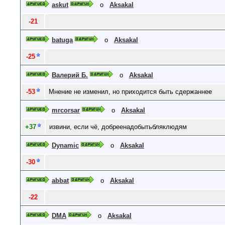
askut
о
Aksakal
-21
batuga
о
Aksakal
-25
Валерий Б.
о
Aksakal
-53
Мнение не изменил, но приходится быть сдержаннее
mrcorsar
о
Aksakal
+37
извини, если чё, добреенадобытьбляклюдям
Dynamic
о
Aksakal
-30
abbat
о
Aksakal
-22
DMA
о
Aksakal