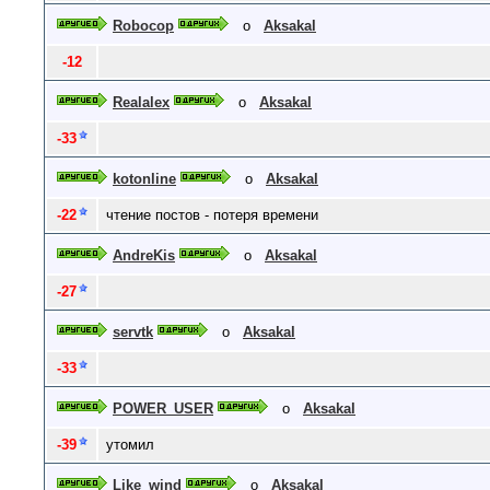
Robocop
о
Aksakal
-12
Realalex
о
Aksakal
-33
kotonline
о
Aksakal
-22
чтение постов - потеря времени
AndreKis
о
Aksakal
-27
servtk
о
Aksakal
-33
POWER_USER
о
Aksakal
-39
утомил
Like_wind
о
Aksakal