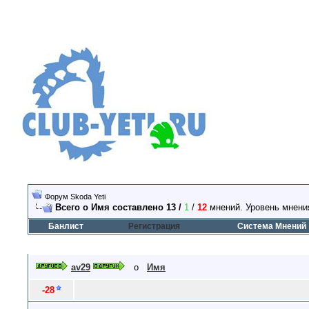
Форум Skoda Yeti
Всего о Имя составлено 13 /
1
/
12
мнений. Уровень мнени
Банлист
Регистрация
Система Мнений
av29
о
Имя
-28