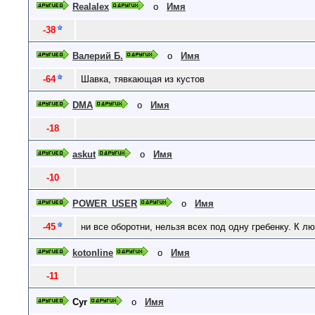
Realalex
о
Имя
-38
Валерий Б.
о
Имя
-64
Шавка, тявкающая из кустов
DMA
о
Имя
-18
askut
о
Имя
-10
POWER_USER
о
Имя
-45
ни все оборотни, нельзя всех под одну гребенку. К л
kotonline
о
Имя
-11
Cyr
о
Имя