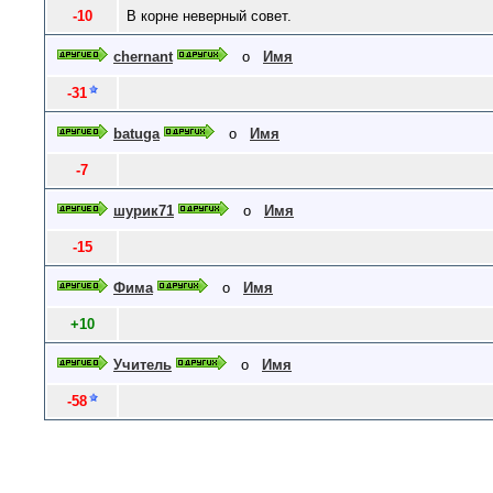
-10
В корне неверный совет.
chernant
о
Имя
-31
batuga
о
Имя
-7
шурик71
о
Имя
-15
Фима
о
Имя
+10
Учитель
о
Имя
-58