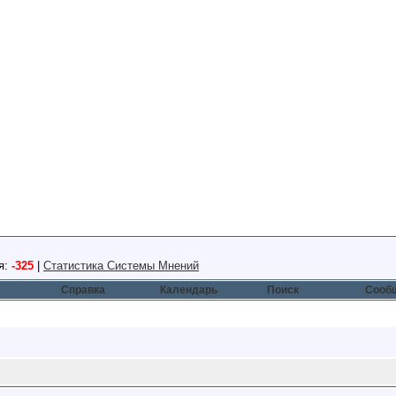
я:
-325
|
Статистика Системы Мнений
Справка
Календарь
Поиск
Сообщ