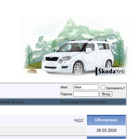
Имя
Запомнить?
Пароль
ения за день
Все разделы прочитаны
Обновлено
#
4237
28.03.2019