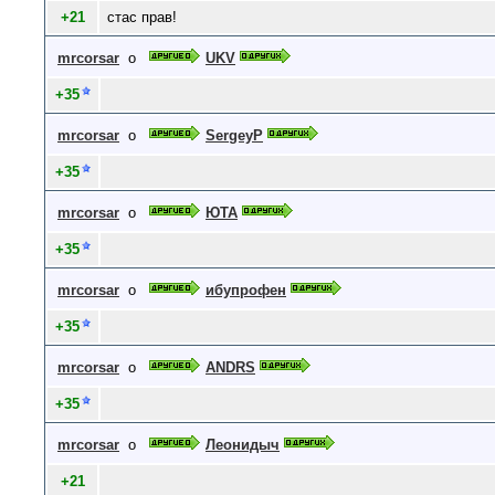
+21
стас прав!
mrcorsar
о
UKV
+35
mrcorsar
о
SergeyP
+35
mrcorsar
о
ЮТА
+35
mrcorsar
о
ибупрофен
+35
mrcorsar
о
ANDRS
+35
mrcorsar
о
Леонидыч
+21