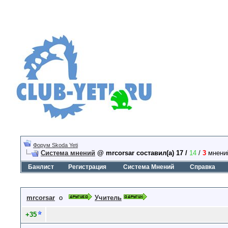
Форум Skoda Yeti
Система мнений
@ mrcorsar составил(а) 17 /
14
/
3
мнений
Банлист
Регистрация
Система Мнений
Справка
mrcorsar
о
Учитель
+35