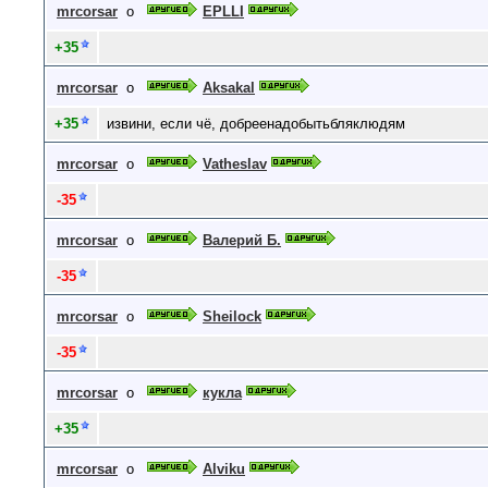
mrcorsar
о
EPLLI
+35
mrcorsar
о
Aksakal
+35
извини, если чё, добреенадобытьбляклюдям
mrcorsar
о
Vatheslav
-35
mrcorsar
о
Валерий Б.
-35
mrcorsar
о
Sheilock
-35
mrcorsar
о
кукла
+35
mrcorsar
о
Alviku