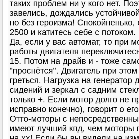
таких проблем ни у кого нет. По
завелись, дождались устойчивой
но без героизма! Спокойненько,
2500 и катитесь себе с потоком.
Да, если у вас автомат, то при 
работы двигателя переключитесь
15. Потом на драйв и - тоже сам
"проснётся". Двигатель при этом
греться. Нагрузка на генератор 
сидений и зеркал с садним стекл
только +. Если мотор долго не п
исправно конечно), говорит о ег
Отто-моторы с непосредственным
имеют лучший кпд, чем моторы 
на хх! Если бы вы видели на из