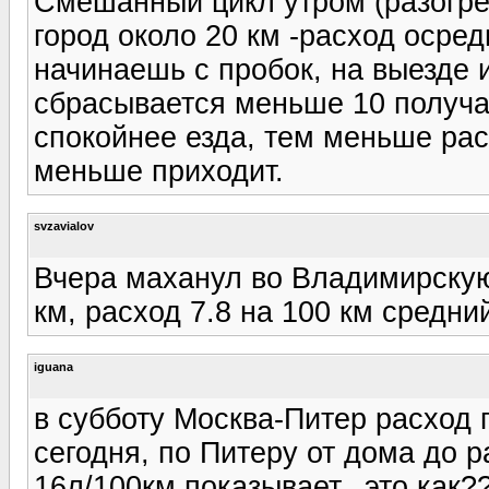
Смешанный цикл утром (разогрев
город около 20 км -расход осред
начинаешь с пробок, на выезде и
сбрасывается меньше 10 получа
спокойнее езда, тем меньше ра
меньше приходит.
svzavialov
Вчера маханул во Владимирскую
км, расход 7.8 на 100 км средни
iguana
в субботу Москва-Питер расход п
сегодня, по Питеру от дома до р
16л/100км показывает.. это как??