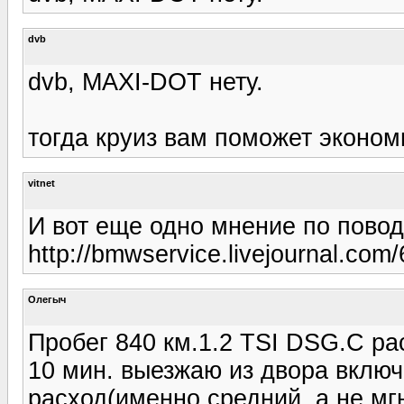
dvb
dvb, MAXI-DOT нету.
тогда круиз вам поможет экономи
vitnet
И вот еще одно мнение по поводу
http://bmwservice.livejournal.com
Олегыч
Пробег 840 км.1.2 TSI DSG.С р
10 мин. выезжаю из двора включ
расход(именно средний, а не мгн