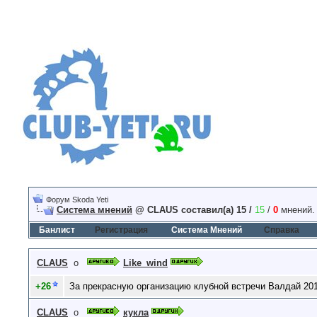
Форум Skoda Yeti
Система мнений
@ CLAUS составил(а) 15 /
15
/
0
мнений.
Банлист
Регистрация
Система Мнений
Справка
CLAUS
о
Like_wind
+26
За прекрасную организацию клубной встречи Валдай 201
CLAUS
о
кукла