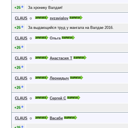
+26
За хронику Валдая!
CLAUS
о
svzavialov
+26
За выдающийся труд у мангала на Валдае 2016.
CLAUS
о
Ольга
+26
CLAUS
о
Анастасия Т
+26
CLAUS
о
Леонидыч
+26
CLAUS
о
Сергей С
+26
CLAUS
о
Васаби
+26