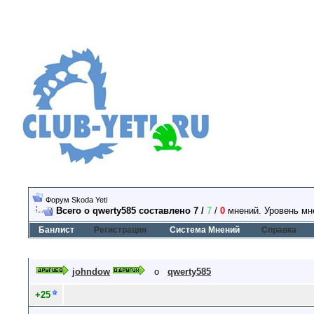
Форум Skoda Yeti
Всего о qwerty585 составлено 7 /
7
/
0
мнений. Уровень мн
Банлист
Регистрация
Система Мнений
Справка
johndow
о
qwerty585
+25