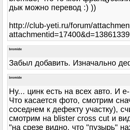
дык можно перевод :) ))
http://club-yeti.ru/forum/attachme
attachmentid=17400&d=1386133
bromide
Забыл добавить. Изначально деф
bromide
Ну... цинк есть на всех авто. И e
Что касается фото, смотрим снач
соседнем к дефекту участку), с
смотрим на blister cross cut и 
"на срезе видно, что "пузырь" 