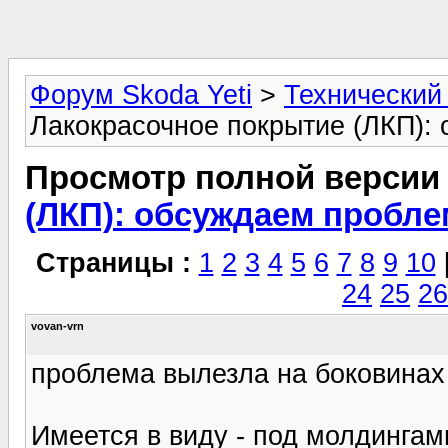
Форум Skoda Yeti
>
Технический
Лакокрасочное покрытие (ЛКП):
Просмотр полной версии
(ЛКП): обсуждаем пробл
Страницы :
1
2
3
4
5
6
7
8
9
10
24
25
26
vovan-vrn
проблема вылезла на боковинах 
Имеется в виду - под молдингам