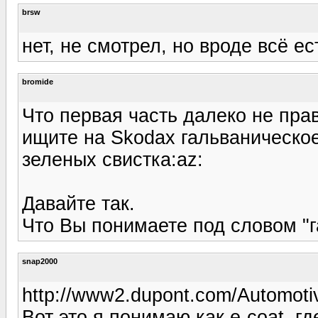
brsw
нет, не смотрел, но вроде всё ес
bromide
Что первая часть далеко не прав
ищите на Skodaх гальваническое 
зеленых свистка:az:
Давайте так.
Что Вы понимаете под словом "
snap2000
http://www2.dupont.com/Automotiv
Вот это я понимаю как e-coat, г