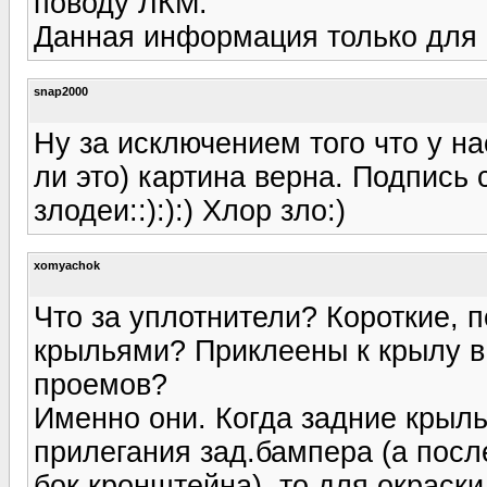
поводу ЛКМ.
Данная информация только для
snap2000
Ну за исключением того что у на
ли это) картина верна. Подпись
злодеи::):):) Хлор зло:)
xomyachok
Что за уплотнители? Короткие, 
крыльями? Приклеены к крылу в
проемов?
Именно они. Когда задние крылья
прилегания зад.бампера (а посл
бок.кронштейна), то для окраск