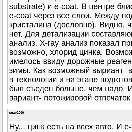
substrate) и e-coat. В центре б
e-coat через все слои. Между п
кристалина (дословно). Видно, 
нет. Для детализации составляю
анализ. X-ray анализ показал п
возможно, хлорид цинка. Возможн
имелось ввиду дорожные реаген
зимы. Как возможный выриант- 
в технологии и на этапе подгото
был съеден больше, чем надо. 
вариант- потожировой отпечаток 
snap2000
Ну... цинк есть на всех авто. И e