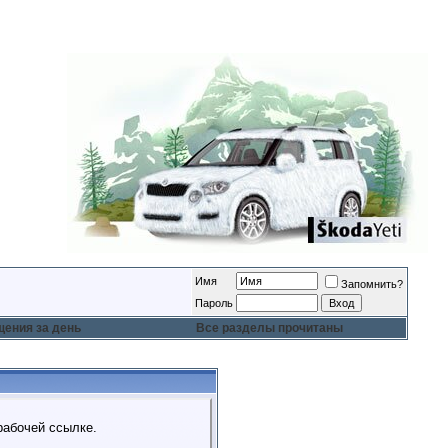
Имя
Запомнить?
Пароль
ения за день
Все разделы прочитаны
рабочей ссылке.