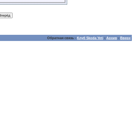
Обратная связь -
Клуб Skoda Yeti
-
Архив
-
Вверх