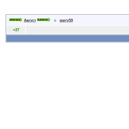
Август
о
garry59
+27