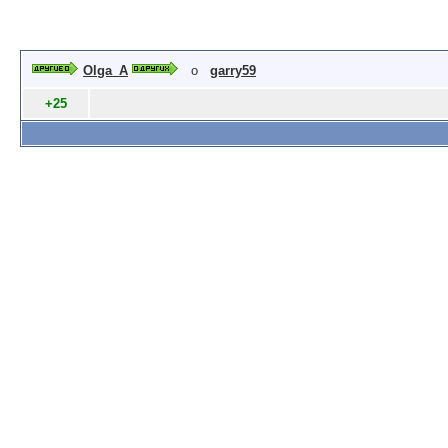
Olga_A
о
garry59
+25