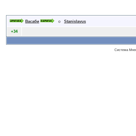
Васаби
о
Stanislavus
+34
Система Мнен