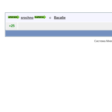
srochno
о
Васаби
+25
Система Мнен