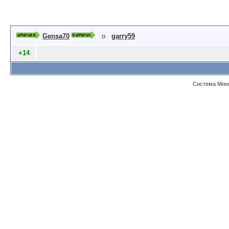
Gensa70
о
garry59
+14
Система Мнен