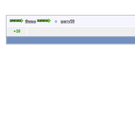
Фима
о
garry59
+10