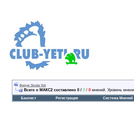
Форум Skoda Yeti
Всего о МАКС2 составлено 0 /
0
/
0
мнений. Уровень мнен
Банлист
Регистрация
Система Мнений