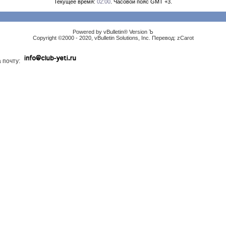
Текущее время:
02:00
. Часовой пояс GMT +3.
Powered by vBulletin® Version Ъ
Copyright ©2000 - 2020, vBulletin Solutions, Inc. Перевод: zCarot
 почту: