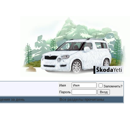
Имя
Запомнить?
Пароль
ения за день
Все разделы прочитаны