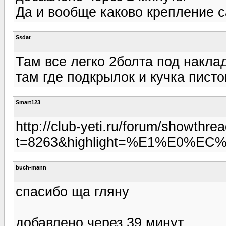
Да и вообще каково крепление с
Ssdat
Там все легко 2болта под накла
там где подкрылок и кучка писто
Smart123
http://club-yeti.ru/forum/showthre
t=8263&highlight=%E1%E0%EC
buch-mann
спасибо ща гляну
добавлено через 39 минут