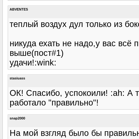
ABVENTES
теплый воздух дул только из бо
никуда ехать не надо,у вас всё
выше(пост#1)
удачи!:wink:
stasiuass
ОК! Спасибо, успокоили! :ah: А 
работало "правильно"!
snap2000
На мой взгляд было бы правильн