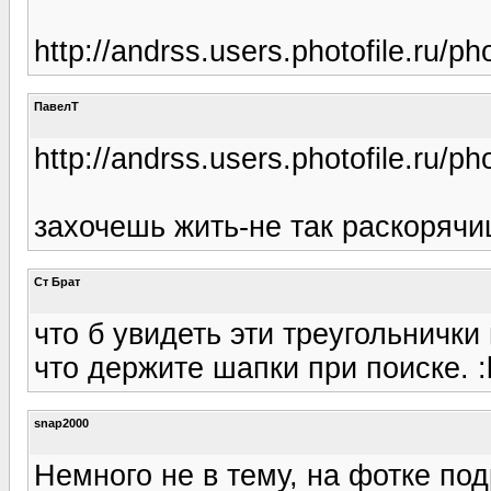
http://andrss.users.photofile.ru/
ПавелТ
http://andrss.users.photofile.ru/
захочешь жить-не так раскорячиш
Ст Брат
что б увидеть эти треугольнички
что держите шапки при поиске. 
snap2000
Немного не в тему, на фотке по