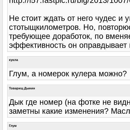
http://i57.fastpic.ru/big/2013/10
Не стоит ждать от него чудес и 
стотыщкилометров. Но, повторюс
требующее доработок, по вменяе
эффективность он оправдывает 
кукла
Глум, а номерок кулера можно?
Товарищ Дынин
Дык где номер (на фотке не вид
заметны какие изменения? Масл
Глум