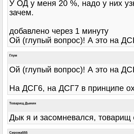
У ОД у меня 20 %, надо у них уз
зачем.
добавлено через 1 минуту
Ой (глупый вопрос)! А это на Д
Глум
Ой (глупый вопрос)! А это на Д
На ДСГ6, на ДСГ7 в принципе ох
Товарищ Дынин
Дык я и засомневался, товарищ
Сирожа555