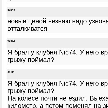
кукла
новые ценой незнаю надо узноват
отталкиватся
v1ct0r
Я брал у клубня Nic74. У него в
грыжу поймал?
shikh
Я брал у клубня Nic74. У него в
грыжу поймал?
На колесе почти не ездил. Выех
километр, а потом поменял на з