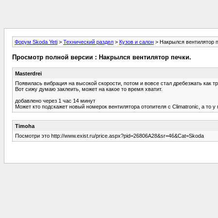
Форум Skoda Yeti
>
Технический раздел
>
Кузов и салон
> Накрылся вентилятор п
Просмотр полной версии : Накрылся вентилятор печки.
Masterdrei
Появилась вибрация на высокой скорости, потом и вовсе стал дребезжать как тр
Вот сижу думаю заклеить, может на какое то время хватит.
добавлено через 1 час 14 минут
Может кто подскажет новый номерок вентилятора отопителя с Climatronic, а то у 
Timoha
Посмотри это http://www.exist.ru/price.aspx?pid=26806A28&sr=46&Cat=Skoda