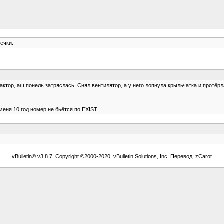
ечки.
актор, аш понель затряслась. Снял вентилятор, а у него лопнула крыльчатка и протёрл
меня 10 год номер не бьётся по EXIST.
vBulletin® v3.8.7, Copyright ©2000-2020, vBulletin Solutions, Inc. Перевод: zCarot