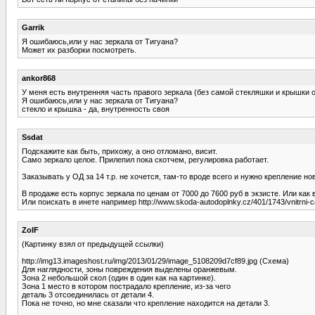
Garrik
Я ошибаюсь,или у нас зеркала от Тигуана?
Может их разборки посмотреть.
ankor868
У меня есть внутренняя часть правого зеркала (без самой стекляшки и крышки 
Я ошибаюсь,или у нас зеркала от Тигуана?
стекло и крышка - да, внутренность своя
Ssdat
Подскажите как быть, прихожу, а оно отломано, висит.
Само зеркало целое. Прилепил пока скотчем, регулировка работает.
Заказывать у ОД за 14 т.р. не хочется, там-то вроде всего и нужно крепление но
В продаже есть корпус зеркала по ценам от 7000 до 7600 руб в экзисте. Или ка
Или поискать в инете например http://www.skoda-autodoplnky.cz/401/1743/vnitrni-ca
ZolF
(Картинку взял от предыдущей ссылки)
http://img13.imageshost.ru/img/2013/01/29/image_5108209d7cf89.jpg (Схема)
Для наглядности, зоны повреждения выделены оранжевым.
Зона 2 небольшой скол (один в один как на картинке).
Зона 1 место в котором пострадало крепление, из-за чего
деталь 3 отсоединилась от детали 4.
Пока не точно, но мне сказали что крепление находится на детали 3.