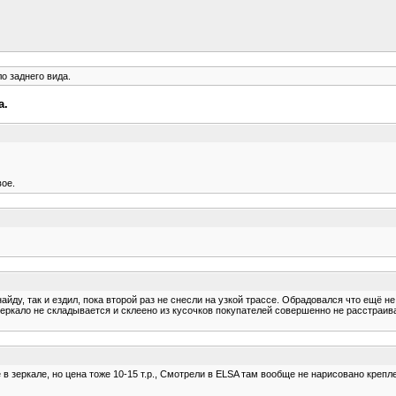
о заднего вида.
а.
вое.
найду, так и ездил, пока второй раз не снесли на узкой трассе. Обрадовался что ещё н
еркало не складывается и склеено из кусочков покупателей совершенно не расстраив
е в зеркале, но цена тоже 10-15 т.р., Смотрели в ELSA там вообще не нарисовано крепл