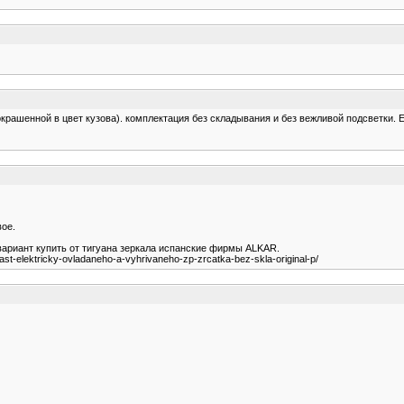
окрашенной в цвет кузова). комплектация без складывания и без вежливой подсветки. 
вое.
к вариант купить от тигуана зеркала испанские фирмы АLKAR.
st-elektricky-ovladaneho-a-vyhrivaneho-zp-zrcatka-bez-skla-original-p/