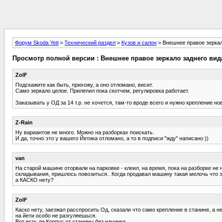
Форум Skoda Yeti
>
Технический раздел
>
Кузов и салон
> Внешнее правое зеркал
Просмотр полной версии : Внешнее правое зеркало заднего вид
ZolF
Подскажите как быть, прихожу, а оно отломано, висит.
Само зеркало целое. Прилепил пока скотчем, регулировка работает.
Заказывать у ОД за 14 т.р. не хочется, там-то вроде всего и нужно крепление но
Z-Rain
Ну вариантов не много. Можно на разборках поискать.
И да, точно это у вашего Йетика отломано, а то в подписи "жду" написано ))
van
На старой машине оторвали на парковке - клеил, на время, пока на разборке не 
складывания, пришлось повозиться.. Когда продавал машину такая мелочь что з
а КАСКО нету?
ZolF
Каско нету, заезжал расспросить Од, сказали что само крепление в станине, а н
на йети особо не разгуляешься.
Вот есть ли Корпус от станины без начинки