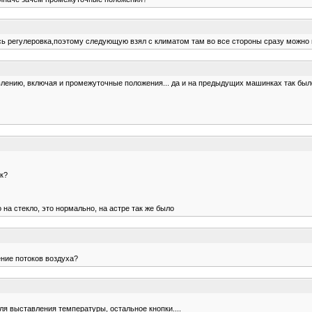
ась регулеровка,поэтому следующую взял с климатом там во все стороны сразу можно
влению, включая и промежуточные положения... да и на предыдущих машинках так был
ек?
 на стекло, это нормально, на астре так же было
ение потоков воздуха?
для выставления температуры, остальное кнопки....