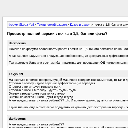
Форум Skoda Yeti
>
Технический раздел
>
Кузов и салон
> печка в 1,8, баг или фи
Просмотр полной версии : печка в 1,8, баг или фича?
darkbeerus
Поискал на форуме особенности работы печки на 1,8, ничего похожего не нашел
А заставляет задуматься следующая особенность, из центральных дефлекторов н
Так и должно быть или все-таки баг и памятка для посещения ОД нужно пополн
Lexys999
На сколько я помню по предыдущей машине с кондеем (не климатом), то так и 
Стрелка в голову - дуют верхние дефлекторы (на торпеде).
Стрелка в ноги - дует только в ноги.
Стрелка в ноги + в голову - дует и туда и туда.
Значок стекла - дует только на стекло.
Значок на стекло + ноги - дует и туда и туда.
А как предполагается иная работа??? :bk: И почему должно дуть из того направ
Единственно: ещё может легко поддувать из крайних дефлекторов на торпеде - э
darkbeerus
А как предполагается иная работа???
дует если строго на 3 часа, чуть выше-ниже, уже не дует, на мой взгляд должн