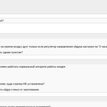
ча?
.
а панели воздух дует только если регулятор направления обдува настроен на "3 часа
ить одним пунктом?
должен работать нормальный алгоритм работы кондея.
ления, куда стрелка НЕ установлена?
то обдув стекол от запотевания.
о, иначе зачем промежуточные положения?