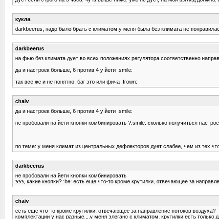
кукла
darkbeerus, надо было брать с климатом,у меня была без климата не понравил
darkbeerus
на фью без климата дует во всех положениях регулятора соответственно напра
да и настроек больше, 6 против 4 у йети :smile:
так все же и не понятно, баг это или фича :frown:
chaiv
да и настроек больше, 6 против 4 у йети :smile:
не пробовали на йети кнопки комбинировать ?:smile: сколько получиться настро
по теме: у меня климат из центральных дефлекторов дует слабее, чем из тех что
darkbeerus
не пробовали на йети кнопки комбинировать
эээ, какие кнопки? :be: есть еще что-то кроме крутилки, отвечающее за направл
chaiv
есть еще что-то кроме крутилки, отвечающее за направление потоков воздуха?
комплектации у нас разные....у меня элеганс с климатом, крутилки есть только 