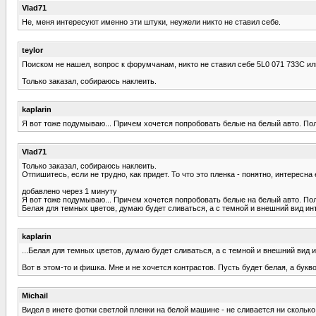
Vlad71
Не, меня интересуют именно эти штуки, неужели никто не ставил себе.
teylor
Поиском не нашел, вопрос к форумчанам, никто не ставил себе 5L0 071 733C ил
Только заказал, собираюсь наклеить.
kaplarin
Я вот тоже подумываю... Причем хочется попробовать белые на белый авто. Пол
Vlad71
Только заказал, собираюсь наклеить.
Отпишитесь, если не трудно, как придет. То что это пленка - понятно, интересна 
добавлено через 1 минуту
Я вот тоже подумываю... Причем хочется попробовать белые на белый авто. Пол
Белая для темных цветов, думаю будет сливаться, а с темной и внешний вид ин
kaplarin
...Белая для темных цветов, думаю будет сливаться, а с темной и внешний вид 
Вот в этом-то и фишка. Мне и не хочется контрастов. Пусть будет белая, а букв
Michail
Видел в инете фотки светлой пленки на белой машине - не сливается ни сколько