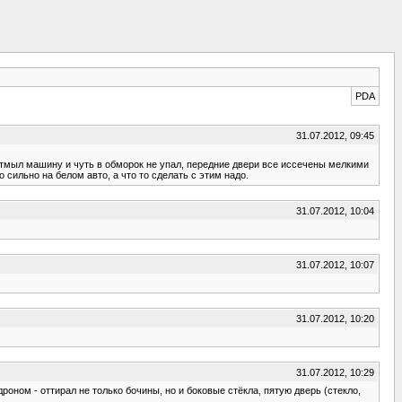
PDA
31.07.2012, 09:45
 отмыл машину и чуть в обморок не упал, передние двери все иссечены мелкими
 сильно на белом авто, а что то сделать с этим надо.
31.07.2012, 10:04
31.07.2012, 10:07
31.07.2012, 10:20
31.07.2012, 10:29
ном - оттирал не только бочины, но и боковые стёкла, пятую дверь (стекло,