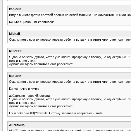
kaplarin
Видел в инете фотки светлой пленки на белой машине - не сливается ни сколько
Киньте сцылко, ПЛЗ:confused:
Michail
Ссылки нет , но я их перекопировал себе , а вставить в ответ что-то не получае
REREET
Я давно об этом думал, хотел уже клеить прозрачную плёнку, но одноклубник 52
гряз и т.п не стоит.
Думаю он здесь появиться сам расскажет.
kaplarin
Ссылки нет , но я их перекопировал себе , а вставить в ответ что-то не получае
Кинул почту в личку
добавлено через 45 секунд
Я давно об этом думал, хотел уже клеить прозрачную плёнку, но одноклубник 52
гряз и т.п не стоит.
Думаю он здесь появиться сам расскажет.
Ну я собссно ЖДУН:smile: Потому заранее и напрягаюсь:smile:
Ангелина
Vlad71, поищи на форуме одноклубника из прибалтики - у него такие, кажись, на