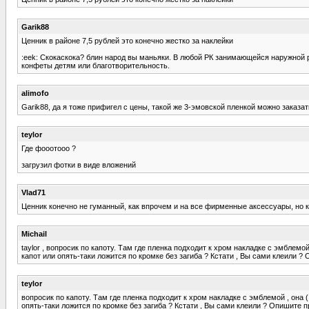
Garik88
Ценник в районе 7,5 рублей это конечно жестко за наклейки
:eek: Скокаскока? блин народ вы маньяки. В любой РК занимающейся наружной р
конфеты детям или благотворительность.
alimofo
Garik88, да я тоже прифигел с цены, такой же 3-эмовской пленкой можно заказа
teylor
Где фооотооо ?
загрузил фотки в виде вложений
Vlad71
Ценник конечно не гуманный, как впрочем и на все фирменные аксессуары, но как
Michail
taylor , вопросик по капоту. Там где пленка подходит к хром накладке с эмблемой
капот или опять-таки ложится по кромке без загиба ? Кстати , Вы сами клеили ?
teylor
вопросик по капоту. Там где пленка подходит к хром накладке с эмблемой , она (
опять-таки ложится по кромке без загиба ? Кстати , Вы сами клеили ? Опишите п