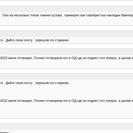
 . Она на несколько тонов темнее кузова , примерно как серебристые накладки бампера
тся . Дайте свою почту , перешлю по-старинке.
-0222 меня отговорил. Точнее отговорили его в ОД где он поднял этот вопрос, в целом
тся . Дайте свою почту , перешлю по-старинке.
-0222 меня отговорил. Точнее отговорили его в ОД где он поднял этот вопрос, в целом
клеены.