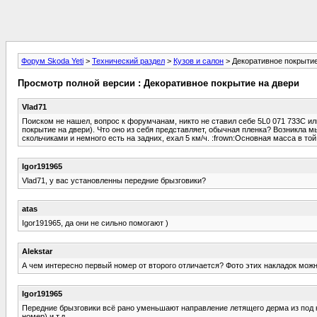
Форум Skoda Yeti
>
Технический раздел
>
Кузов и салон
> Декоративное покрытие
Просмотр полной версии : Декоративное покрытие на двери
Vlad71
Поиском не нашел, вопрос к форумчанам, никто не ставил себе 5L0 071 733C ил
покрытие на двери). Что оно из себя представляет, обычная пленка? Возникла 
скольчиками и немного есть на задних, ехал 5 км/ч. :frown:Основная масса в то
Igor191965
Vlad71, у вас установленны передние брызговики?
atas
Igor191965, да они не сильно помогают )
Alekstar
А чем интересно первый номер от второго отличается? Фото этих накладок можн
Igor191965
Передние брызговики всё рано уменьшают направление летящего дерма из под ко
номер) и т.д.