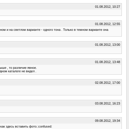
01.08.2012, 10:27
01.08.2012, 12:55
ном и на светлом варианте - одного тона . Только в темном варианте она
01.08.2012, 13:00
01.08.2012, 13:48
ыше , то различие явное.
дном каталоге не видел .
02.08.2012, 17:00
03.08.2012, 16:23
09.08.2012, 19:34
как здесь вставить фото.:confused: