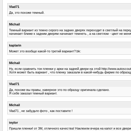
Vlad71
Да, это похоже темный.
Michail
Темный вариант из темно серого на задних дверях переходит в светлый на перед
начинает ближе к задним дверям начинает темнеть , а на светлом - цвет не меня
kaplarin
Может это вообще какой-то третий вариант?:bk:
Michail
Ну, если сравнить тон пленки у арки на задней двери на этой http://www.autosc
Хотя может быть вариант , что пленку заказали в какой-нибудь фирме по образцу
Vlad71
Да, похоже вы правы, наверное это по образцу оригинала сделано.
Я себе заказал темный вариант.
Michail
Vlad71 , не забудьте фото , как поставите !
teylor
Пришли пленки! от 3М, отличного качества! Наклеили вчера на капот и все двери.