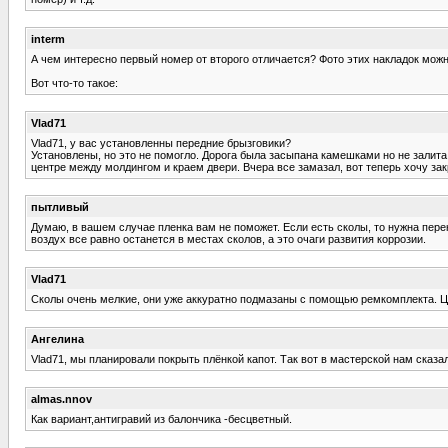
interm
А чем интересно первый номер от второго отличается? Фото этих накладок можн
Вот что-то такое:
Vlad71
Vlad71, у вас установленны передние брызговики?
Установлены, но это не помогло. Дорога была засыпана камешками но не залита е
центре между молдингом и краем двери. Вчера все замазал, вот теперь хочу зак
пытливый
Думаю, в вашем случае пленка вам не поможет. Если есть сколы, то нужна перекр
воздух все равно останется в местах сколов, а это очаги развития коррозии.
Vlad71
Сколы очень мелкие, они уже аккуратно подмазаны с помощью ремкомплекта. Цел
Ангелина
Vlad71, мы планировали покрыть плёнкой капот. Так вот в мастерской нам сказа
almas.nnov
Как вариант,антигравий из балончика -бесцветный.