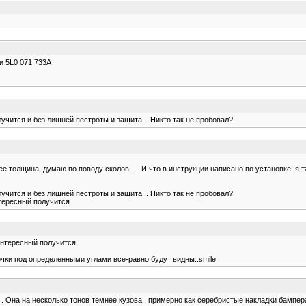
и 5L0 071 733A
учится и без лишней пестроты и защита... Никто так не пробовал?
ее толщина, думаю по поводу сколов......И что в инструкции написано по установке, я т
учится и без лишней пестроты и защита... Никто так не пробовал?
тересный получится.
интересный получится...
очки под определенными углами все-равно будут видны.:smile:
 . Она на несколько тонов темнее кузова , примерно как серебристые накладки бампера