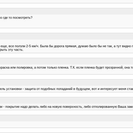
о где то посмотреть?
ще, все ползли 2-5 км/ч. Была бы дорога прямая, думаю было бы не так, а тут видно пр
рыть эту часть.
аска или полировка, а потом только пленка. Т.К. если пленка будет прозрачной, она т
ь установки - защита от подобных попаданий в будущем, вот и интересует меня ставил
ли - покрытие надо делать либо на новую поверхность, либо отполированную Ваша зама