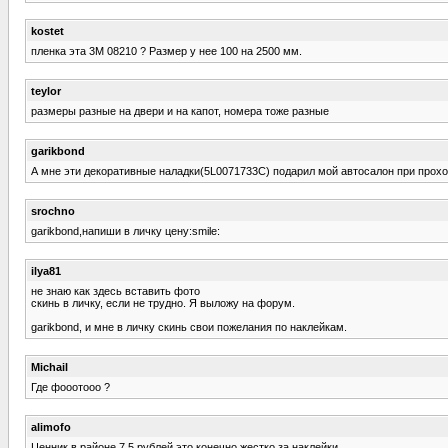
kostet
пленка эта 3M 08210 ? Размер у нее 100 на 2500 мм.
teylor
размеры разные на двери и на капот, номера тоже разные
garikbond
А мне эти декоративные наладки(5L0071733C) подарил мой автосалон при прохож
srochno
garikbond,напиши в личку цену:smile:
ilya81
не знаю как здесь вставить фото
скинь в личку, если не трудно. Я выложу на форум.
garikbond, и мне в личку скинь свои пожелания по наклейкам.
Michail
Где фооотооо ?
alimofo
Ценник в районе 7,5 рублей это конечно жестко за наклейки