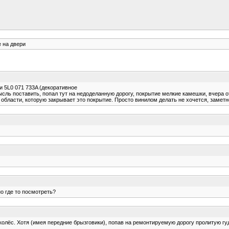
 на двери
и 5L0 071 733A (декоративное
мысль поставить, попал тут на недоделанную дорогу, покрытие мелкие камешки, вчера
й области, которую закрывает это покрытие. Просто винилом делать не хочется, заметно
о где то посмотреть?
лёс. Хотя (имея передние брызговики), попав на ремонтируемую дорогу пролитую гудро