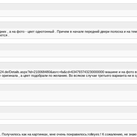
них , а на фото - цвет однотонный . Причем в начале передний двери полоска и на тем
ется .
out24.de/Details.aspx?id=210068480&asrc=fa&cd=634793743230000000 машине и на фото в
 оригинала , а цвет подобрали по желанию. Во всяком случае третьего варианта ни в о
 Получилось как на картинках, мне очень понравилось:rolleyes:! К сожалению, не знаю 