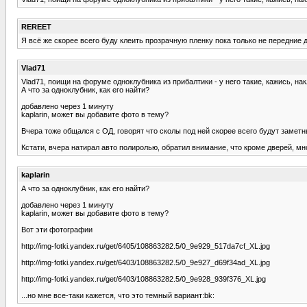
REREET
Я всё же скорее всего буду клеить прозрачную пленку пока только не передние 
Vlad71
Vlad71, поищи на форуме одноклубника из прибалтики - у него такие, кажись, на
А что за одноклубник, как его найти?
добавлено через 1 минуту
kaplarin, может вы добавите фото в тему?
Вчера тоже общался с ОД, говорят что сколы под ней скорее всего будут заметны
Кстати, вчера натирал авто полиролью, обратил внимание, что кроме дверей, мно
kaplarin
А что за одноклубник, как его найти?
добавлено через 1 минуту
kaplarin, может вы добавите фото в тему?
Вот эти фотографии
http://img-fotki.yandex.ru/get/6405/108863282.5/0_9e929_517da7cf_XL.jpg
http://img-fotki.yandex.ru/get/6403/108863282.5/0_9e927_d69f34ad_XL.jpg
http://img-fotki.yandex.ru/get/6403/108863282.5/0_9e928_939f376_XL.jpg
...но мне все-таки кажется, что это темный вариант:bk: