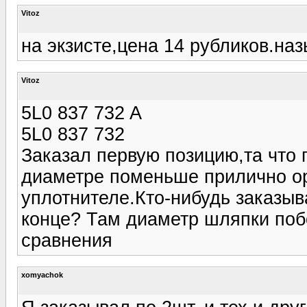
Vitoz
на экзисте,цена 14 рубликов.на
Vitoz
5L0 837 732 A
5L0 837 732
Заказал первую позицию,та что 
диаметре поменьше прилично ор
уплотнителе.Кто-нибудь заказыв
конце? Там диаметр шляпки поб
сравнения
xomyachok