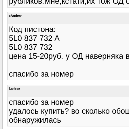
рубликов.Мне,кстати,их тож ОД 
sAndrey
Код пистона:
5L0 837 732 A
5L0 837 732
цена 15-20руб. у ОД наверняка 
спасибо за номер
Larissa
спасибо за номер
удалось купить? во сколько обо
обнаружилась