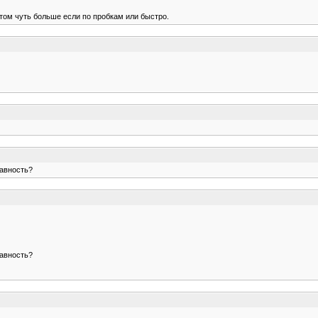
том чуть больше если по пробкам или быстро.
равность?
равность?