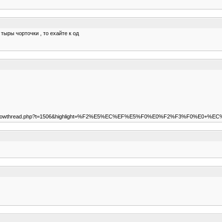
 тыры чорточки , то ехайте к од
u/forum/showthread.php?t=1506&highlight=%F2%E5%EC%EF%E5%F0%E0%F2%F3%F0%E0+%E