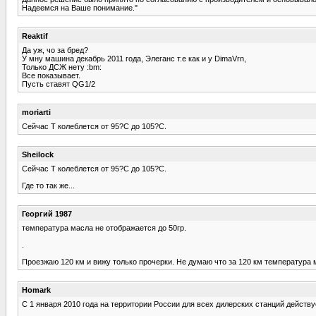
Надеемся на Ваше понимание."
Reaktif
Да уж, чо за бред?
У мну машина декабрь 2011 года, Элеганс т.е как и у DimaVrn,
Только ДСЖ нету :bm:
Все показывает.
Пусть ставят QG1/2
moriarti
Сейчас Т колеблется от 95?С до 105?С.
Sheilock
Сейчас Т колеблется от 95?С до 105?С.
Где то так же...
Георгий 1987
температура масла не отображается до 50гр.
.
Проезжаю 120 км и вижу только прочерки. Не думаю что за 120 км температура 
Homark
С 1 января 2010 года на территории России для всех дилерских станций дейст