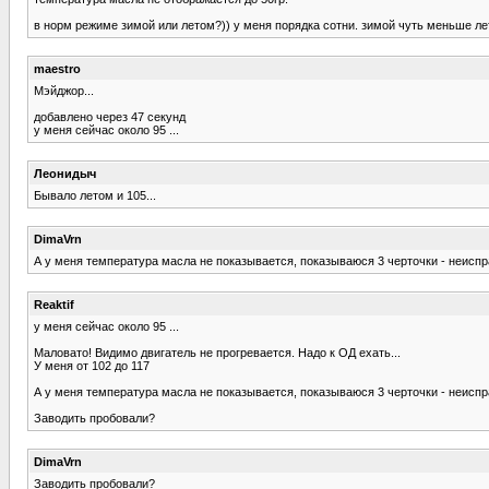
в норм режиме зимой или летом?)) у меня порядка сотни. зимой чуть меньше ле
maestro
Мэйджор...
добавлено через 47 секунд
у меня сейчас около 95 ...
Леонидыч
Бывало летом и 105...
DimaVrn
А у меня температура масла не показывается, показываюся 3 черточки - неисп
Reaktif
у меня сейчас около 95 ...
Маловато! Видимо двигатель не прогревается. Надо к ОД ехать...
У меня от 102 до 117
А у меня температура масла не показывается, показываюся 3 черточки - неисп
Заводить пробовали?
DimaVrn
Заводить пробовали?