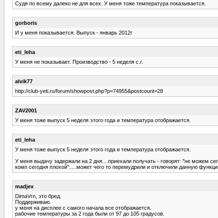
Судя по всему далеко не для всех. У меня тоже температура показывается.
gorboris
И у меня показывается. Выпуск - январь 2012г
eti_leha
У меня не показывает. Производство - 5 неделя с.г.
alvik77
http://club-yeti.ru/forum/showpost.php?p=74955&postcount=28
ZAV2001
У меня тоже выпуск 5 неделя этого года и температура отображается.
eti_leha
У меня тоже выпуск 5 неделя этого года и температура отображается.
У меня выдачу задержали на 2 дня....приехали получать - говорят: "не можем се
комп сегодня плохой".....может чего то перемудрили и отключили данную функци
madjex
DimaVrn, это бред.
Поддерживаю.
у меня на дисплее с самого начала все отображается.
рабочие температуры за 2 года были от 97 до 105 градусов.