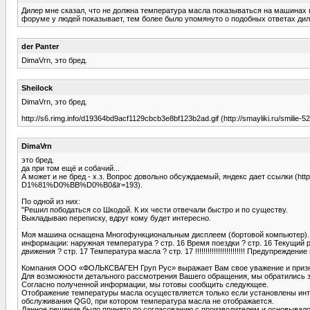
Дилер мне сказал, что не должна температура масла показываться на машинах 
форуме у людей показывает, тем более было упомянуто о подобных ответах дилер
der Panter
DimaVrn, это бред.
Sheilock
DimaVrn, это бред.
http://s6.rimg.info/d19364bd9acf1129cbcb3e8bf123b2ad.gif (http://smayliki.ru/smilie
DimaVrn
это бред.
да при том ещё и собачий...
А может и не бред - х.з. Вопрос довольно обсуждаемый, яндекс дает
D1%81%D0%BB%D0%B0&lr=193).
По одной из них:
"Решил пободаться со Шкодой. К их чести отвечали быстро и по существу.
Выкладываю переписку, вдруг кому будет интересно.
Моя машина оснащена Многофункциональным дисплеем (бортовой компьютер). Из 
информации: наружная температура ? стр. 16 Время поездки ? стр. 16 Текущий ра
движения ? стр. 17 Температура масла ? стр. 17 !!!!!!!!!!!!!!!!!!!!!!!! Предуп
Компания ООО «ФОЛЬКСВАГЕН Груп Рус» выражает Вам свое уважение и призн
Для возможности детального рассмотрения Вашего обращения, мы обратились з
Согласно полученной информации, мы готовы сообщить следующее.
Отображение температуры масла осуществляется только если установлены инте
обслуживания QG0, при котором температура масла не отображается.
Данное решение было принято по согласованию с производителем и основывалос