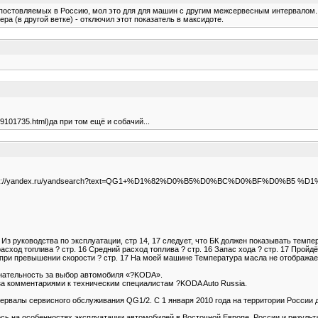
постовляемых в Россию, мол это для для машин с другим межсервесным интервалом. Мн
а (в другой ветке) - отключил этот показатель в максидоте.
-529101735.html)да при том ещё и собачий...
 ссылки (http://yandex.ru/yandsearch?text=QG1+%D1%82%D0%B5%D0%BC%D0%BF
руководства по эксплуатации, стр 14, 17 следует, что БК должен показывать темпе
сход топлива ? стр. 16 Средний расход топлива ? стр. 16 Запас хода ? стр. 17 Пройд
реждение при превышении скорости ? стр. 17 На моей машине Температура масла не отобра
ательность за выбор автомобиля «?KODA».
а комментариями к техническим специалистам ?KODA Auto Russia.
рвалы сервисного обслуживания QG1/2. С 1 января 2010 года на территории России д
ь на особенностях эксплуатации автомобилей в Восточной Европе, России и результа