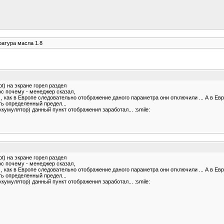
атура масла 1.8
) на экране горел раздел
с почему - менеджер сказал,
, как в Европе следовательно отображение даного параметра они отключили ... А в Евро
ь определенный предел...
кумулятор) данный пункт отображения заработал... :smile:
) на экране горел раздел
с почему - менеджер сказал,
, как в Европе следовательно отображение даного параметра они отключили ... А в Евро
ь определенный предел...
кумулятор) данный пункт отображения заработал... :smile: