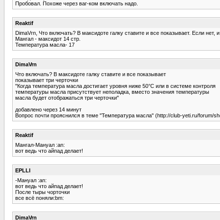
Пробовал. Похоже через ваг-ком включать надо.
Reaktif
DimaVrn, Что включать? В максидоте галку ставите и все показывает. Если нет, и
Мангал - максидот 14 стр.
Температура масла- 17
DimaVrn
Что включать? В максидоте галку ставите и все показывает
показывает три черточки
"Когда температура масла достигает уровня ниже 50°C или в системе контроля
температуры масла присутствует неполадка, вместо значения температуры
масла будет отображаться три черточки"
добавлено через 14 минут
Вопрос почти прояснился в теме "Температура масла" (http://club-yeti.r
Reaktif
Мангал-Мануал :an:
вот ведь что айпад делает!
EPLLI
-Мануал :an:
вот ведь что айпад делает!
После тыры чорточки
все всё поняли:bm:
DimaVrn