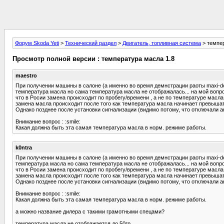
Форум Skoda Yeti
>
Технический раздел
>
Двигатель, топливная система
> темпер
Просмотр полной версии : температура масла 1.8
maestro
При получении машины в салоне (а именно во время демнстрации раоты maxi-dot
температура масла но сама температура масла не отображалась... на мой вопро
что в Росии замена происходит по пробегу/времени , а не по температуре масла 
замена масла происходит после того как температура масла начинает превышат
Однако позднее после установки сигнализации (видимо потому, что отключали ак
Внимание вопрос : :smile:
Какая должна быть эта самая температура масла в норм. режиме работы.
k0ntra
При получении машины в салоне (а именно во время демнстрации раоты maxi-dot
температура масла но сама температура масла не отображалась... на мой вопро
что в Росии замена происходит по пробегу/времени , а не по температуре масла 
замена масла происходит после того как температура масла начинает превышат
Однако позднее после установки сигнализации (видимо потому, что отключали ак
Внимание вопрос : :smile:
Какая должна быть эта самая температура масла в норм. режиме работы.
а можно название дилера с такими грамотными спецами?
температура масла не отображается до 50гр.