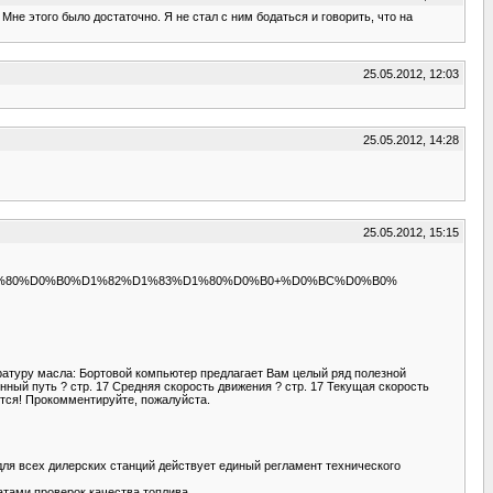
е этого было достаточно. Я не стал с ним бодаться и говорить, что на
25.05.2012, 12:03
25.05.2012, 14:28
25.05.2012, 15:15
%D0%B5 %D1%80%D0%B0%D1%82%D1%83%D1%80%D0%B0+%D0%BC%D0%B0%
ратуру масла: Бортовой компьютер предлагает Вам целый ряд полезной
ённый путь ? стр. 17 Средняя скорость движения ? стр. 17 Текущая скорость
жается! Прокомментируйте, пожалуйста.
ля всех дилерских станций действует единый регламент технического
тами проверок качества топлива.