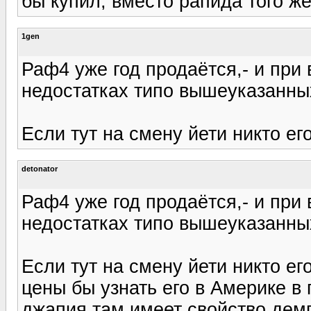
бы купил, вместо рапида того же
1gen
Раф4 уже год продаётся,- и при 
недостатках типо вышеуказанны
Если тут на смену йети никто его
detonator
Раф4 уже год продаётся,- и при 
недостатках типо вышеуказанны
Если тут на смену йети никто его
цены бы узнать его в Америке в 
джапия там имеет свойство демп