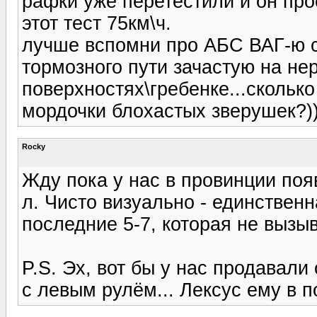
рафки уже перетестили и он пр
этот тест 75км\ч.
лучше вспомни про АБС ВАГ-ю с 
тормозного пути зачастую на не
поверхностях\гребенке...скольк
мордочки блохастых зверушек?))
Rocky
Жду пока у нас в провинции поя
л. Чисто визуально - единствен
последние 5-7, которая не вызы
P.S. Эх, вот бы у нас продавали
с левым рулём... Лексус ему в п