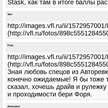
Stask, как там в итоге баллы р
Verr
http://images.vfl.ru/ii/15729570
(http://vfl.ru/fotos/898c555128455
Fisic
http://images.vfl.ru/ii/15729570
(http://vfl.ru/fotos/898c555128455
Зная любовь спецов из Авторевю
конечно ожидаемые! Я бы тоже т
сказал, хочешь драйв и рулежку
и проходимости бери Форя.
detonator