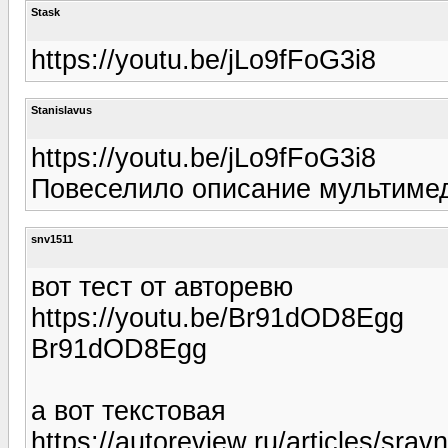
Stask
https://youtu.be/jLo9fFoG3i8
Stanislavus
https://youtu.be/jLo9fFoG3i8
Повеселило описание мультимеди
snv1511
вот тест от авторевю
https://youtu.be/Br91dOD8Egg
Br91dOD8Egg
а вот текстовая
https://autoreview.ru/articles/sravn