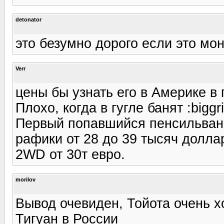
detonator
это безумно дорого если это мо
Verr
цены бы узнать его в Америке в 
Плохо, когда в гугле банят :biggri
Первый попавшийся пенсильван
рафики от 28 до 39 тысяч долл
2WD от 30т евро.
morilov
Вывод очевиден, Тойота очень х
Тигуан в России