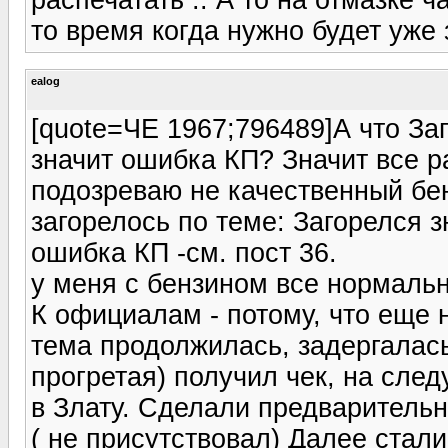
то время когда нужно будет уже
ealog
[quote=ЧЕ 1967;796489]А что За
значит ошибка КП? Значит все р
подозреваю не качественный бен
загорелось по теме: Загорелся з
ошибка КП -см. пост 36.
у меня с бензином все нормальн
К официалам - потому, что еще 
тема продолжилась, задергалась
прогретая) получил чек, на сле
в Злату. Сделали предварительн
( не присутствовал) Далее стал