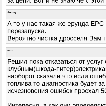
за цепи. Вот и не знаю че с этой
Andrey
А то у нас такая же ерунда EPC 
перезапуска.
Вероятно чистка дросселя Вам п
шеф
Решил пока отказаться от услуг
клубным(шкода-питер)электрика
наоборот сказали что если ошиб
топлива то диагностика будет за 
исчезновения ошибок проехал 
Интересно, а как они определяю