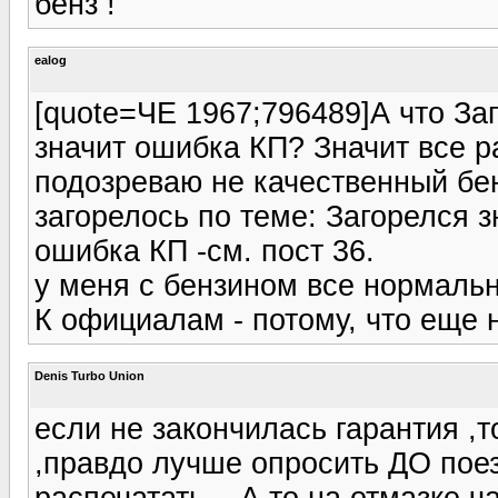
бенз !
ealog
[quote=ЧЕ 1967;796489]А что За
значит ошибка КП? Значит все р
подозреваю не качественный бен
загорелось по теме: Загорелся з
ошибка КП -см. пост 36.
у меня с бензином все нормальн
К официалам - потому, что еще 
Denis Turbo Union
если не закончилась гарантия ,
,правдо лучше опросить ДО поез
распечатать .. А то на отмазке ч