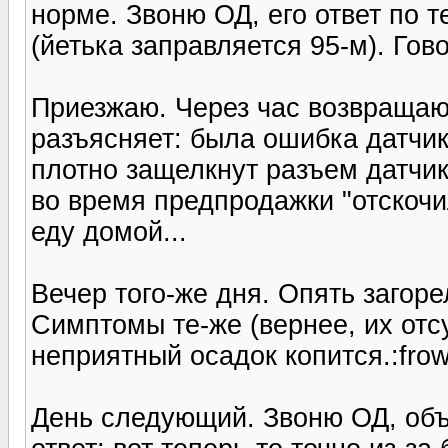
норме. Звоню ОД, его ответ по т
(йетька заправляется 95-м). Гов
Приезжаю. Через час возвращают
разъясняет: была ошибка датчик
плотно защелкнут разъем датчика
во время предпродажки "отскочил
еду домой...
Вечер того-же дня. Опять загоре
Симптомы те-же (вернее, их отсу
неприятный осадок копится.:frow
День следующий. Звоню ОД, объ