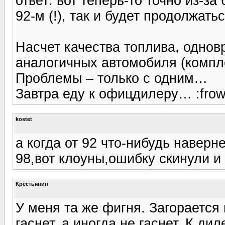
ответ: вот теперь-то точно из-з
92-м (!), так и будет продолжа
Насчет качества топлива, одно
аналогичных автомобиля (компле
Проблемы – только с одним…
Завтра еду к офицдилеру… :frow
kostet
а когда от 92 что-нибудь наверн
98,вот клоуны,ошибку скинули и
Крестьянин
У меня та же фигня. Загорается
гаснет, а иногда не гаснет. К ди