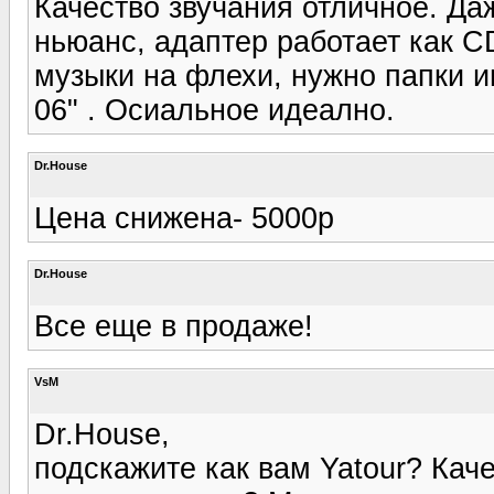
Качество звучания отличное. Да
ньюанс, адаптер работает как C
музыки на флехи, нужно папки им
06" . Осиальное идеално.
Dr.House
Цена снижена- 5000р
Dr.House
Все еще в продаже!
VsM
Dr.House,
подскажите как вам Yatour? Кач