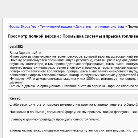
Форум Skoda Yeti
>
Технический раздел
>
Двигатель, топливная система
> Промы
Просмотр полной версии : Промывка системы впрыска топлива
vetal382
Всем Здравствуйте!
Читая один из популярных интернет ресурсов, который взял на долгосрочный тест
Почему рекомендуется промывать впуск регулярно, хотя бы раз в год для двиг
впускном коллекторе, и там происходит смесеобразование, затем смесь поступ
топливо подается непосредственно в камеру сгорания, а через впускные клапа
поверхности впускного коллектора, превращаясь в масляную «махровую» шубу, 
поисковике набрать словосочетание «нагар на впускных клапанах у двигателей
Ну насчет MPI я думаю опечатка, машина у них 100% tsi, интересует непосредстве
делали?
Объем я думаю не принципиален, главное система впрыска. Заранее спасибо за
KisseL
слабо верится что это поможет именно с нагаром на клапанах, иначе это было б
Насколько я понимаю , промывкой форсунок мы промоем только форсунки - как 
планирую данную процедуру проводить самостоятельно.
а нагар на клапанах снимается механическим путем со снятием впуска...и стоит