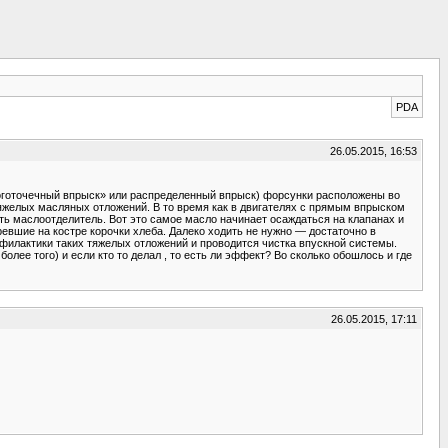
PDA
26.05.2015, 16:53
многоточечный впрыск» или распределенный впрыск) форсунки расположены во
тяжелых масляных отложений. В то время как в двигателях с прямым впрыском
ть маслоотделитель. Вот это самое масло начинает осаждаться на клапанах и
евшие на костре корочки хлеба. Далеко ходить не нужно — достаточно в
офилактики таких тяжелых отложений и проводится чистка впускной системы.
более того) и если кто то делал , то есть ли эффект? Во сколько обошлось и где
26.05.2015, 17:11