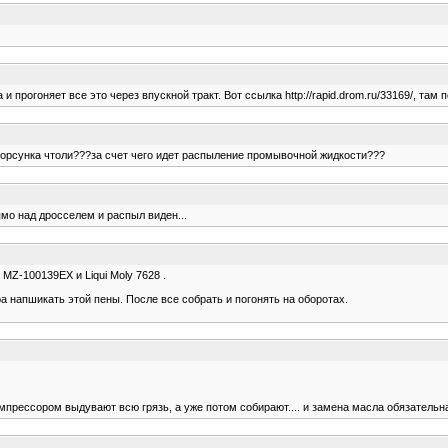
и прогоняет все это через впускной тракт. Вот ссылка http://rapid.drom.ru/33169/, та
 форсунка чтоли???за счет чего идет распыление промывочной жидкости???
ямо над дросселем и распыл виден...
Z-100139EX и Liqui Moly 7628 .
а напшикать этой пены. После все собрать и погонять на оборотах.
рессором выдувают всю грязь, а уже потом собирают.... и замена масла обязательна