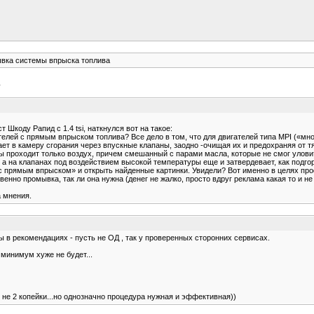
вка системы впрыска топлива
 Шкоду Рапид с 1.4 tsi, наткнулся вот на такое:
ателей с прямым впрыском топлива? Все дело в том, что для двигателей типа MPI («
ает в камеру сгорания через впускные клапаны, заодно -очищая их и предохраняя от 
ны проходит только воздух, причем смешанный с парами масла, которые не смог улови
а на клапанах под воздействием высокой температуры еще и затвердевает, как подгор
 с прямым впрыском» и открыть найденные картинки. Увидели? Вот именно в целях пр
нно промывка, так ли она нужна (денег не жалко, просто вдруг реклама какая то и не 
 мнения.
ы в рекомендациях - пусть не ОД , так у проверенных сторонних сервисах.
минимум хуже не будет...
 не 2 копейки...но однозначно процедура нужная и эффективная))