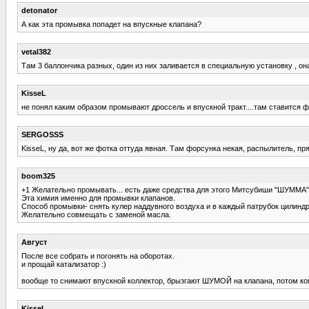
detonator
А как эта промывка попадет на впускные клапана?
vetal382
Там 3 баллончика разных, один из них заливается в специальную установку , она 
KisseL
не понял каким образом промывают дроссель и впускной тракт....там ставится
SERGOSSS
KisseL, ну да, вот же фотка оттуда явная. Там форсунка некая, распылитель, пр
boom325
+1 Желательно промывать... есть даже средства для этого Митсубиши "ШУММА" M
Эта химия именно для промывки клапанов.
Способ промывки- снять кулер наддувного воздуха и в каждый патрубок цилиндр
Желательно совмещать с заменой масла.
Август
После все собрать и погонять на оборотах.
и прощай катализатор :)
вообще то снимают впускной коллектор, брызгают ШУМОЙ на клапана, потом комп
KisseL